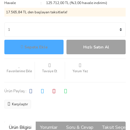
Havale
125.712,00 TL (%3,00 havale indirimi)
17.565,84 TL den başlayan taksitlerle!
Sepete Ekle
Hızlı Satın Al
Tavsiye Et
Yorum Yaz
Ürün Paylaş :
Karşılaştır
Ürün Bilgisi
Yorumlar
Soru & Cevap
Taksit Seçene