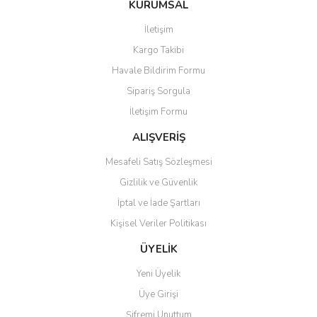
KURUMSAL
tarafımıza iletebilirsiniz.
Görüş ve önerileriniz için teşekkür ederiz.
İletişim
Yorum Yaz
Soru Sor
Kargo Takibi
Ürün resmi kalitesiz, bozuk veya görüntülenemiyor.
Havale Bildirim Formu
Ürün açıklamasında eksik bilgiler bulunuyor.
Sipariş Sorgula
Ürün bilgilerinde hatalar bulunuyor.
İletişim Formu
Ürün fiyatı diğer sitelerden daha pahalı.
Bu ürüne benzer farklı alternatifler olmalı.
ALIŞVERİŞ
Mesafeli Satış Sözleşmesi
Gizlilik ve Güvenlik
İptal ve İade Şartları
Kişisel Veriler Politikası
Gönder
ÜYELİK
Yeni Üyelik
Üye Girişi
Şifremi Unuttum