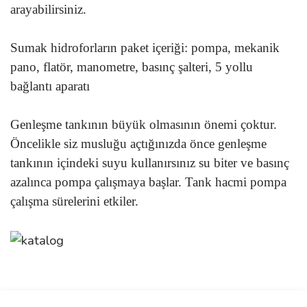
arayabilirsiniz.
Sumak hidroforların paket içeriği: pompa, mekanik
pano, flatör, manometre, basınç şalteri, 5 yollu
bağlantı aparatı
Genleşme tankının büyük olmasının önemi çoktur.
Öncelikle siz musluğu açtığınızda önce genleşme
tankının içindeki suyu kullanırsınız su biter ve basınç
azalınca pompa çalışmaya başlar. Tank hacmi pompa
çalışma sürelerini etkiler.
Bu ürünün fiyat bilgisi, resim, ürün açıklamalarında ve diğer
konularda yetersiz gördüğünüz noktaları öneri formunu kullanarak
Bu ürüne ilk yorumu siz yapın!
Ürün hakkında henüz soru sorulmamış.