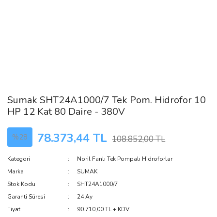
Sumak SHT24A1000/7 Tek Pom. Hidrofor 10
HP 12 Kat 80 Daire - 380V
78.373,44 TL
%28
108.852,00 TL
Kategori
Noril Fanlı Tek Pompalı Hidroforlar
Marka
SUMAK
Stok Kodu
SHT24A1000/7
Garanti Süresi
24 Ay
Fiyat
90.710,00 TL + KDV