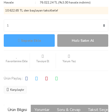
Havale
76.022,24 TL (%3,00 havale indirimi)
10.622,65 TL den başlayan taksitlerle!
Sepete Ekle
Hızlı Satın Al
Tavsiye Et
Yorum Yaz
Ürün Paylaş :
Karşılaştır
Ürün Bilgisi
Yorumlar
Soru & Cevap
Taksit Seçene