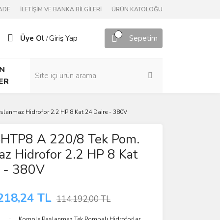
ADE
İLETİŞİM VE BANKA BİLGİLERİ
ÜRÜN KATOLOĞU
Üye Ol
Giriş Yap
Sepetim
/
N
ER
lanmaz Hidrofor 2.2 HP 8 Kat 24 Daire - 380V
HTP8 A 220/8 Tek Pom.
z Hidrofor 2.2 HP 8 Kat
e - 380V
218,24 TL
114.192,00 TL
Komple Paslanmaz Tek Pompalı Hidroforlar