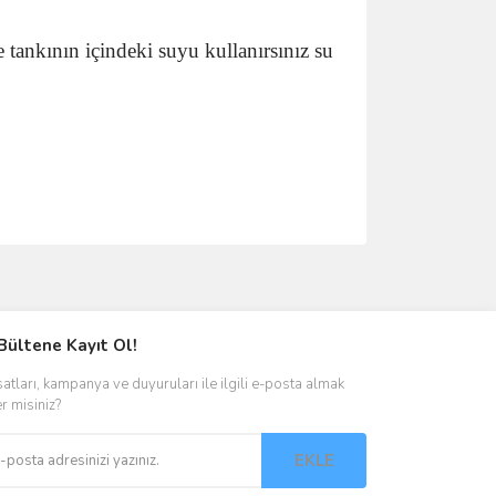
tankının içindeki suyu kullanırsınız su
ımıza iletebilirsiniz.
Bültene Kayıt Ol!
satları, kampanya ve duyuruları ile ilgili e-posta almak
er misiniz?
EKLE