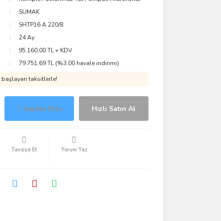
SUMAK
SHTP16 A 220/8
24 Ay
95.160,00 TL + KDV
79.751,69 TL (%3,00 havale indirimi)
başlayan taksitlerle!
Sepete Ekle
Hızlı Satın Al
Tavsiye Et
Yorum Yaz