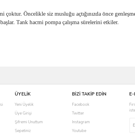
çoktur. Öncelikle siz musluğu açtığınızda önce genleşme 
başlar. Tank hacmi pompa çalışma sürelerini etkiler.
ve diğer konularda yetersiz gördüğünüz noktaları öneri formunu kullanarak taraf
Bu ürüne ilk yorumu siz yapın!
Ürün hakkında henüz soru sorulmamış.
ÜYELİK
BİZİ TAKİP EDİN
E-
r.
Yorum Yaz
Soru Sor
si
Yeni Üyelik
Facebook
Fır
ist
Üye Girişi
Twitter
Şifremi Unuttum
Instagram
Sepetiniz
Youtube