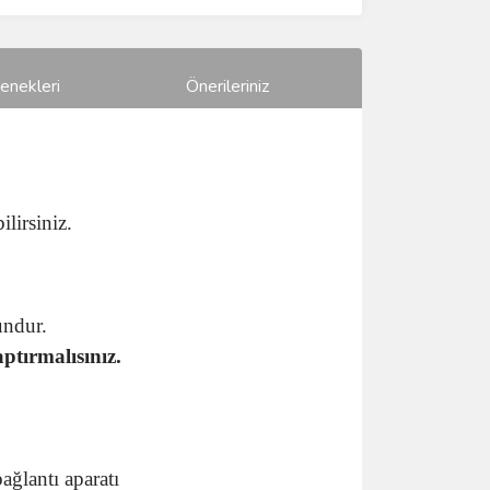
enekleri
Önerileriniz
lirsiniz.
undur.
aptırmalısınız.
ağlantı aparatı