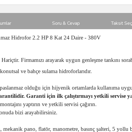
rumlar
Soru & Cevap
Taksit Seç
az Hidrofor 2.2 HP 8 Kat 24 Daire - 380V
ariçtir. Firmamızı arayarak uygun genleşme tankını sorabi
konutsal ve bahçe sulama hidroforlarıdır.
paslanmaz olduğu için hijyenik ortamlarda kullanıma uyg
antilidir. Garanti için ilk çalıştırmayı yetkili servise y
ontajını yaptırın ve yetkili servisi çağırın.
nuda bizi arayabilirsiniz.
 mekanik pano, flatör, manometre, basınç şalteri, 5 yollu b