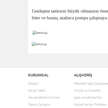
Genleşme tankının büyük olmasının önemi 
biter ve basınç azalınca pompa çalışmaya 
Bu ürünün fiyat bilgisi, resim, ürün açıklamalarında 
Görüş ve önerileriniz için teşekkür ederiz.
KURUMSAL
ALIŞVERİŞ
Ürün resmi kalitesiz, bozuk veya görüntülenemiyo
Ürün açıklamasında eksik bilgiler bulunuyor.
İletişim
Mesafeli Satış Sözleşme
Ürün bilgilerinde hatalar bulunuyor.
Kargo Takibi
Gizlilik ve Güvenlik
Ürün fiyatı diğer sitelerden daha pahalı.
Havale Bildirim Formu
İptal ve İade Şartları
Bu ürüne benzer farklı alternatifler olmalı.
Sipariş Sorgula
Kişisel Veriler Politikası