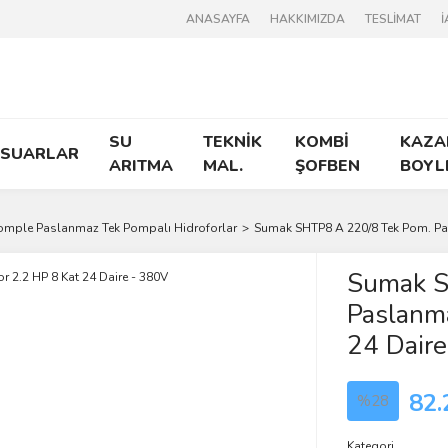
ANASAYFA
HAKKIMIZDA
TESLİMAT
İ
SU
TEKNİK
KOMBİ
KAZA
ESUARLAR
ARITMA
MAL.
ŞOFBEN
BOYL
omple Paslanmaz Tek Pompalı Hidroforlar
Sumak SHTP8 A 220/8 Tek Pom. Pas
Sumak S
Paslanma
24 Dair
82.
%28
Kategori