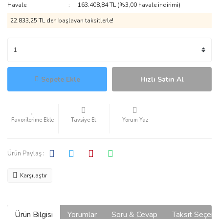
Havale
163.408,84 TL (%3,00 havale indirimi)
22.833,25 TL den başlayan taksitlerle!
Sepete Ekle
Hızlı Satın Al
Tavsiye Et
Yorum Yaz
Ürün Paylaş :
Karşılaştır
Ürün Bilgisi
Yorumlar
Soru & Cevap
Taksit Seçene