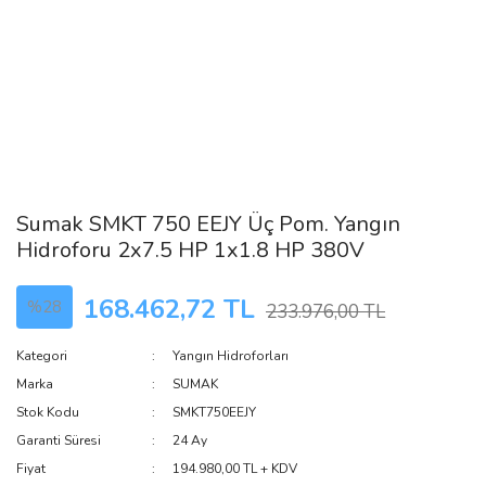
Sumak SMKT 750 EEJY Üç Pom. Yangın
Hidroforu 2x7.5 HP 1x1.8 HP 380V
168.462,72 TL
%28
233.976,00 TL
Kategori
Yangın Hidroforları
Marka
SUMAK
Stok Kodu
SMKT750EEJY
Garanti Süresi
24 Ay
Fiyat
194.980,00 TL + KDV