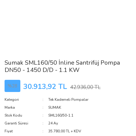
Sumak SML160/50 İnline Santrifüj Pompa
DN50 - 1450 D/D - 1.1 KW
30.913,92 TL
%28
42.936,00 TL
Kategori
Tek Kademeli Pompalar
Marka
SUMAK
Stok Kodu
SML160/50-1.1
Garanti Süresi
24 Ay
Fiyat
35.780,00 TL + KDV