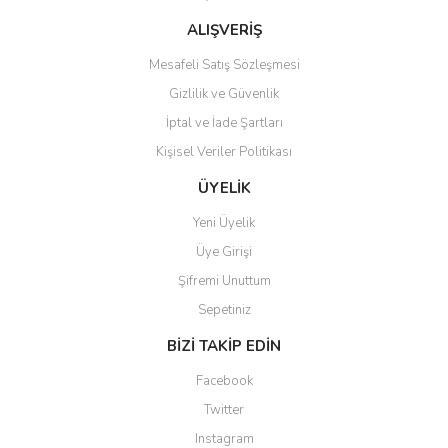
Bu ürüne benzer farklı alternatifler olmalı.
ALIŞVERİŞ
Mesafeli Satış Sözleşmesi
Gizlilik ve Güvenlik
İptal ve İade Şartları
Kişisel Veriler Politikası
Gönder
ÜYELİK
Yeni Üyelik
Üye Girişi
Şifremi Unuttum
Sepetiniz
BİZİ TAKİP EDİN
Facebook
Twitter
Instagram