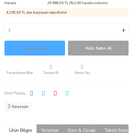
Havale
29.986,50 TL (%3,00 havale indirimi)
4.190,04 TL den başlayan taksitlerle!
Sepete Ekle
Hızlı Satın Al
Tavsiye Et
Yorum Yaz
Ürün Paylaş :
Karşılaştır
Ürün Bilgisi
Yorumlar
Soru & Cevap
Taksit Seçene