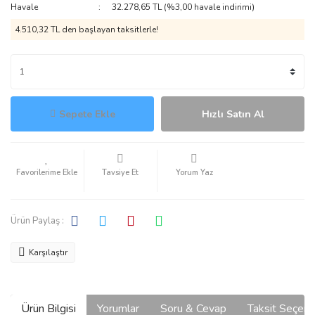
Havale
32.278,65 TL (%3,00 havale indirimi)
4.510,32 TL den başlayan taksitlerle!
Sepete Ekle
Hızlı Satın Al
Tavsiye Et
Yorum Yaz
Ürün Paylaş :
Karşılaştır
Ürün Bilgisi
Yorumlar
Soru & Cevap
Taksit Seçene