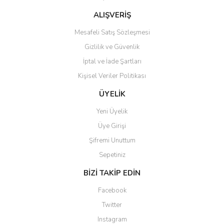
Bu ürüne benzer farklı alternatifler olmalı.
ALIŞVERİŞ
Mesafeli Satış Sözleşmesi
Gizlilik ve Güvenlik
İptal ve İade Şartları
Kişisel Veriler Politikası
Gönder
ÜYELİK
Yeni Üyelik
Üye Girişi
Şifremi Unuttum
Sepetiniz
BİZİ TAKİP EDİN
Facebook
Twitter
Instagram