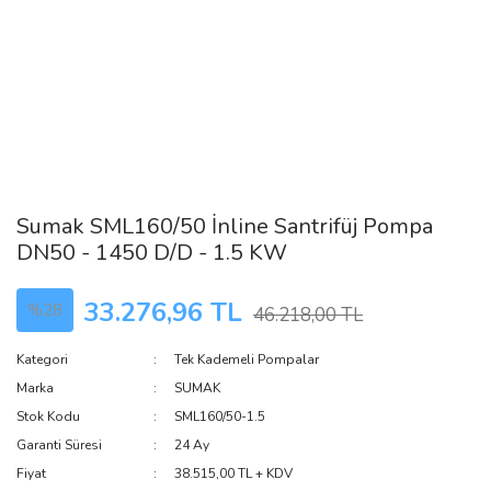
Sumak SML160/50 İnline Santrifüj Pompa
DN50 - 1450 D/D - 1.5 KW
33.276,96 TL
%28
46.218,00 TL
Kategori
Tek Kademeli Pompalar
Marka
SUMAK
Stok Kodu
SML160/50-1.5
Garanti Süresi
24 Ay
Fiyat
38.515,00 TL + KDV