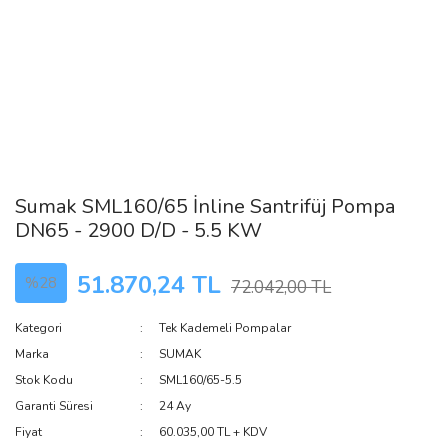
Sumak SML160/65 İnline Santrifüj Pompa
DN65 - 2900 D/D - 5.5 KW
51.870,24 TL
%28
72.042,00 TL
Kategori
Tek Kademeli Pompalar
Marka
SUMAK
Stok Kodu
SML160/65-5.5
Garanti Süresi
24 Ay
Fiyat
60.035,00 TL + KDV