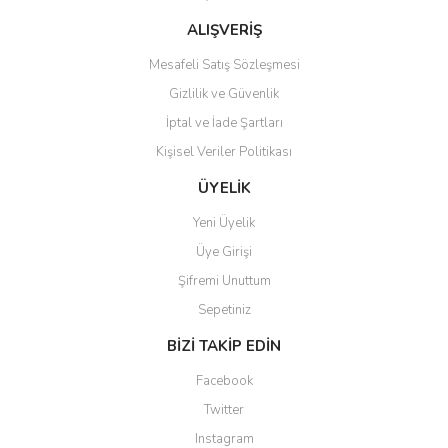
Bu ürüne benzer farklı alternatifler olmalı.
ALIŞVERİŞ
Mesafeli Satış Sözleşmesi
Gizlilik ve Güvenlik
İptal ve İade Şartları
Kişisel Veriler Politikası
Gönder
ÜYELİK
Yeni Üyelik
Üye Girişi
Şifremi Unuttum
Sepetiniz
BİZİ TAKİP EDİN
Facebook
Twitter
Instagram