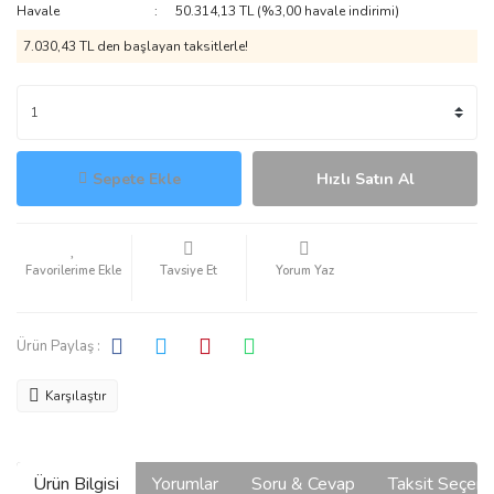
Havale
50.314,13 TL (%3,00 havale indirimi)
7.030,43 TL den başlayan taksitlerle!
Sepete Ekle
Hızlı Satın Al
Tavsiye Et
Yorum Yaz
Ürün Paylaş :
Karşılaştır
Ürün Bilgisi
Yorumlar
Soru & Cevap
Taksit Seçene