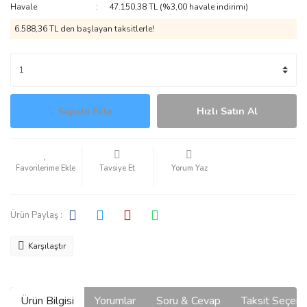
Havale
47.150,38 TL (%3,00 havale indirimi)
6.588,36 TL den başlayan taksitlerle!
Sepete Ekle
Hızlı Satın Al
Tavsiye Et
Yorum Yaz
Ürün Paylaş :
Karşılaştır
Ürün Bilgisi
Yorumlar
Soru & Cevap
Taksit Seçene