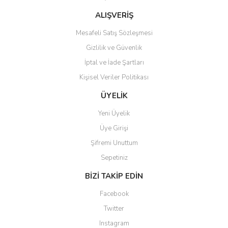
Bu ürüne benzer farklı alternatifler olmalı.
ALIŞVERİŞ
Mesafeli Satış Sözleşmesi
Gizlilik ve Güvenlik
İptal ve İade Şartları
Kişisel Veriler Politikası
Gönder
ÜYELİK
Yeni Üyelik
Üye Girişi
Şifremi Unuttum
Sepetiniz
BİZİ TAKİP EDİN
Facebook
Twitter
Instagram