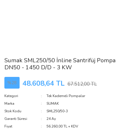
Sumak SML250/50 İnline Santrifüj Pompa
DN50 - 1450 D/D - 3 KW
48.608,64 TL
%28
67.512,00 TL
Kategori
Tek Kademeli Pompalar
Marka
SUMAK
Stok Kodu
SML250/50-3
Garanti Süresi
24 Ay
Fiyat
56.260,00 TL + KDV