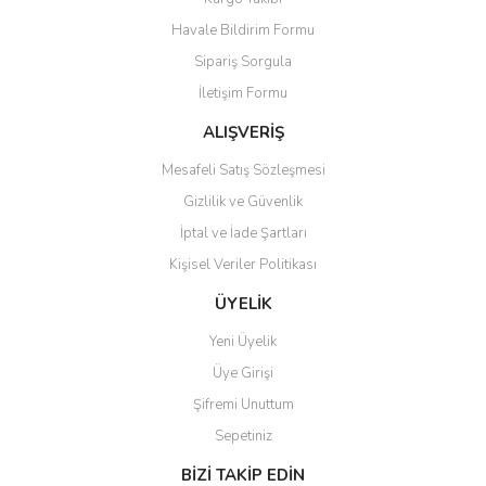
Ürün resmi kalitesiz, bozuk veya görüntülenemiyor.
Havale Bildirim Formu
Ürün açıklamasında eksik bilgiler bulunuyor.
Sipariş Sorgula
Ürün bilgilerinde hatalar bulunuyor.
İletişim Formu
Ürün fiyatı diğer sitelerden daha pahalı.
Bu ürüne benzer farklı alternatifler olmalı.
ALIŞVERİŞ
Mesafeli Satış Sözleşmesi
Gizlilik ve Güvenlik
İptal ve İade Şartları
Kişisel Veriler Politikası
Gönder
ÜYELİK
Yeni Üyelik
Üye Girişi
Şifremi Unuttum
Sepetiniz
BİZİ TAKİP EDİN