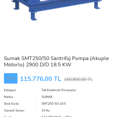
Sumak SMT250/50 Santrifüj Pompa (Akuple
Motorlu) 2900 D/D 18.5 KW
115.776,00 TL
%28
160.800,00 TL
Kategori
Tek Kademeli Pompalar
Marka
SUMAK
Stok Kodu
SMT250-50-18.5
Garanti Süresi
24 Ay