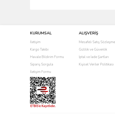
Bu ürünün fiyat bilgisi, resim, ürün açıklamalarında 
Görüş ve önerileriniz için teşekkür ederiz.
KURUMSAL
ALIŞVERİŞ
Ürün resmi kalitesiz, bozuk veya görüntülenemiyo
Ürün açıklamasında eksik bilgiler bulunuyor.
İletişim
Mesafeli Satış Sözleşme
Ürün bilgilerinde hatalar bulunuyor.
Kargo Takibi
Gizlilik ve Güvenlik
Ürün fiyatı diğer sitelerden daha pahalı.
Havale Bildirim Formu
İptal ve İade Şartları
Bu ürüne benzer farklı alternatifler olmalı.
Sipariş Sorgula
Kişisel Veriler Politikası
İletişim Formu