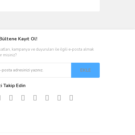
ımıza iletebilirsiniz.
Bültene Kayıt Ol!
satları, kampanya ve duyuruları ile ilgili e-posta almak
er misiniz?
EKLE
zi Takip Edin