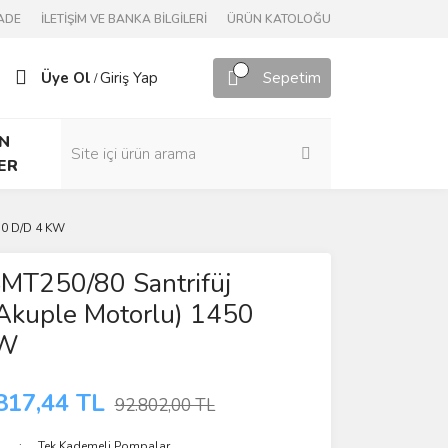
ADE
İLETİŞİM VE BANKA BİLGİLERİ
ÜRÜN KATOLOĞU
Üye Ol
Giriş Yap
Sepetim
/
N
ER
50 D/D 4 KW
MT250/80 Santrifüj
Akuple Motorlu) 1450
KW
817,44 TL
92.802,00 TL
Tek Kademeli Pompalar