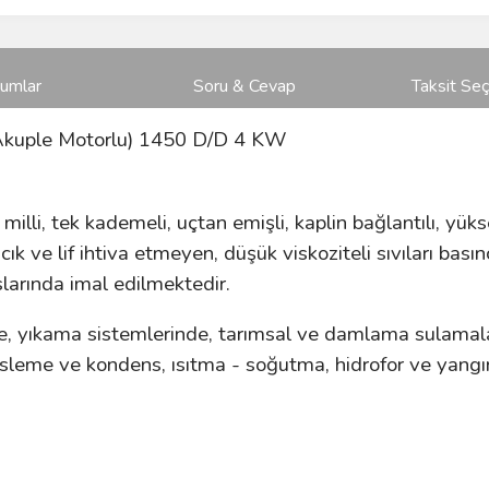
rumlar
Soru & Cevap
Taksit Seç
Akuple Motorlu) 1450 D/D 4 KW
lli, tek kademeli, uçtan emişli, kaplin bağlantılı, yükse
cık ve lif ihtiva etmeyen, düşük viskoziteli sıvıları bas
larında imal edilmektedir.
de, yıkama sistemlerinde, tarımsal ve damlama sulamala
esleme ve kondens, ısıtma - soğutma, hidrofor ve yangı