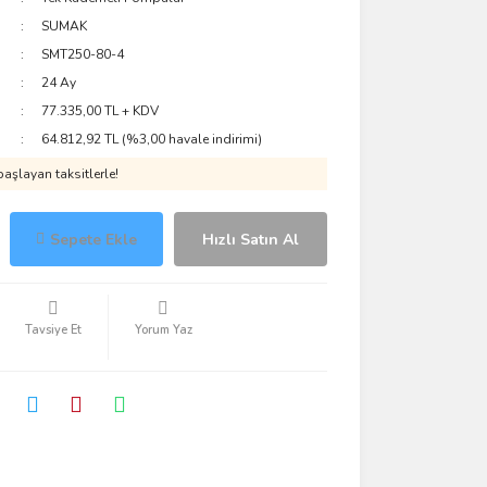
SUMAK
SMT250-80-4
24 Ay
77.335,00 TL + KDV
64.812,92 TL (%3,00 havale indirimi)
aşlayan taksitlerle!
Sepete Ekle
Hızlı Satın Al
Tavsiye Et
Yorum Yaz