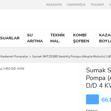
ANASAYFA
HAKKIMIZDA
TESLİMAT
İ
SU
TEKNİK
KOMBİ
KAZA
ESUARLAR
ARITMA
MAL.
ŞOFBEN
BOYL
 Kademeli Pompalar
Sumak SMT250/80 Santrifüj Pompa (Akuple Motorlu) 14
Sumak S
Pompa (
D/D 4 
66.
%28
Kategori