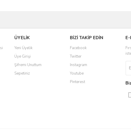
ve diğer konularda yetersiz gördüğünüz noktaları öneri formunu kullanarak taraf
Bu ürüne ilk yorumu siz yapın!
Ürün hakkında henüz soru sorulmamış.
ÜYELİK
BİZİ TAKİP EDİN
E-
r.
Yorum Yaz
Soru Sor
si
Yeni Üyelik
Facebook
Fır
ist
Üye Girişi
Twitter
Şifremi Unuttum
Instagram
Sepetiniz
Youtube
Pinterest
Bi
Gönder