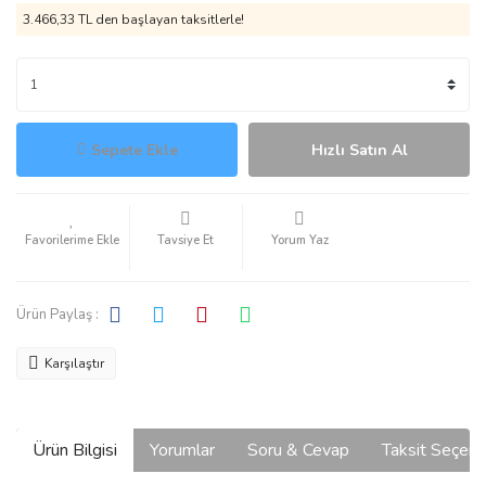
3.466,33 TL den başlayan taksitlerle!
Sepete Ekle
Hızlı Satın Al
Tavsiye Et
Yorum Yaz
Ürün Paylaş :
Karşılaştır
Ürün Bilgisi
Yorumlar
Soru & Cevap
Taksit Seçene