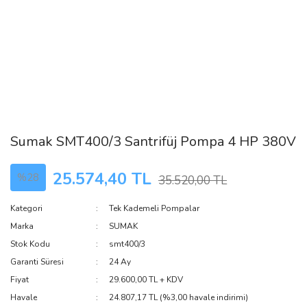
Sumak SMT400/3 Santrifüj Pompa 4 HP 380V
25.574,40 TL
%28
35.520,00 TL
Kategori
Tek Kademeli Pompalar
Marka
SUMAK
Stok Kodu
smt400/3
Garanti Süresi
24 Ay
Fiyat
29.600,00 TL + KDV
Havale
24.807,17 TL (%3,00 havale indirimi)