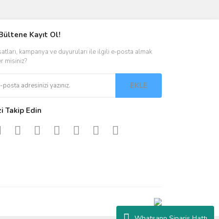
ımıza iletebilirsiniz.
Bültene Kayıt Ol!
satları, kampanya ve duyuruları ile ilgili e-posta almak
er misiniz?
EKLE
zi Takip Edin
Whatsapp Sipariş Hattı