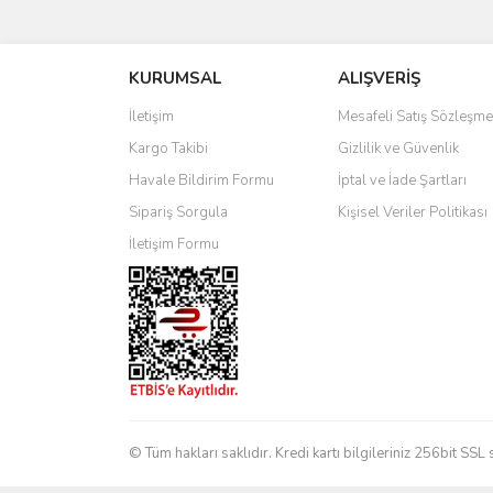
Bu ürünün fiyat bilgisi, resim, ürün açıklamalarında 
Görüş ve önerileriniz için teşekkür ederiz.
KURUMSAL
ALIŞVERİŞ
Ürün resmi kalitesiz, bozuk veya görüntülenemiyo
Ürün açıklamasında eksik bilgiler bulunuyor.
İletişim
Mesafeli Satış Sözleşme
Ürün bilgilerinde hatalar bulunuyor.
Kargo Takibi
Gizlilik ve Güvenlik
Ürün fiyatı diğer sitelerden daha pahalı.
Havale Bildirim Formu
İptal ve İade Şartları
Bu ürüne benzer farklı alternatifler olmalı.
Sipariş Sorgula
Kişisel Veriler Politikası
İletişim Formu
© Tüm hakları saklıdır. Kredi kartı bilgileriniz 256bit SSL 