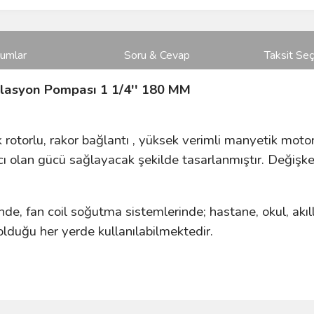
rumlar
Soru & Cevap
Taksit Seç
ülasyon Pompası 1 1/4'' 180 MM
 rotorlu, rakor bağlantı , yüksek verimli manyetik motor
acı olan gücü sağlayacak şekilde tasarlanmıştır. Değiş
e, fan coil soğutma sistemlerinde; hastane, okul, akıllı bi
lduğu her yerde kullanılabilmektedir.