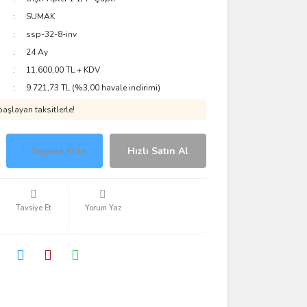
SUMAK
ssp-32-8-inv
24 Ay
11.600,00 TL + KDV
9.721,73 TL (%3,00 havale indirimi)
aşlayan taksitlerle!
Sepete Ekle
Hızlı Satın Al
Tavsiye Et
Yorum Yaz