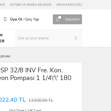
ADE
İLETİŞİM VE BANKA BİLGİLERİ
ÜRÜN KATOLOĞU
Üye Ol
Giriş Yap
Sepetim
/
N
ER
' 180 MM
P 32/8 INV Fre. Kon.
yon Pompası 1 1/4\'\' 180
022,40 TL
13.920,00 TL
Dişli Tipler 1 1/4'' Çaplı