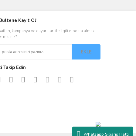
Bültene Kayıt Ol!
satları, kampanya ve duyuruları ile ilgili e-posta almak
er misiniz?
EKLE
zi Takip Edin
Whatsapp Sipariş Hattı