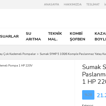
ANASAYFA
HAKKIMIZDA
TESLİMAT
İ
SU
TEKNİK
KOMBİ
KAZA
ESUARLAR
ARITMA
MAL.
ŞOFBEN
BOYL
ay Çok Kademeli Pompalar
Sumak SYMP 5 100/6 Komple Paslanmaz Yatay K
Sumak S
Paslanm
1 HP 2
21.
%28
Kategori