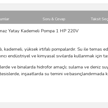
rumlar
Soru & Cevap
Taksit Seç
maz Yatay Kademeli Pompa 1 HP 220V
, kademeli, yüksek irtifalı pompalardır. Su ile temas 
ırıcı endüstriyel ve kimyasal sıvılarda kullanmak için ta
islerde ve binalarda hidrofor amaçlı; sulama ve deniz 
 tesislerde, inşaatlarda su temini ve
basınçlandırmada k
ve diğer konularda yetersiz gördüğünüz noktaları öneri formunu kullanarak taraf