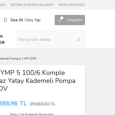
ADE
İLETİŞİM VE BANKA BİLGİLERİ
ÜRÜN KATOLOĞU
Üye Ol
Giriş Yap
Sepetim
/
N
ER
ademeli Pompa 1 HP 220V
YMP 5 100/6 Komple
az Yatay Kademeli Pompa
20V
288,96 TL
29.568,00 TL
Yatay Çok Kademeli Pompalar