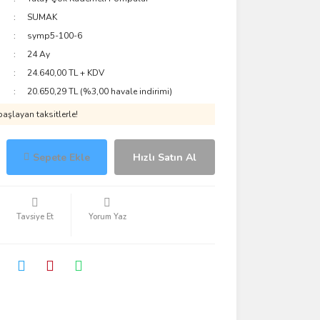
SUMAK
symp5-100-6
24 Ay
24.640,00 TL + KDV
20.650,29 TL (%3,00 havale indirimi)
aşlayan taksitlerle!
Sepete Ekle
Hızlı Satın Al
Tavsiye Et
Yorum Yaz