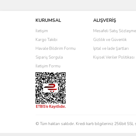
Görüş ve önerileriniz için teşekkür ederiz.
KURUMSAL
ALIŞVERİŞ
Ürün resmi kalitesiz, bozuk veya görüntülenemiyo
Ürün açıklamasında eksik bilgiler bulunuyor.
İletişim
Mesafeli Satış Sözleşme
Ürün bilgilerinde hatalar bulunuyor.
Kargo Takibi
Gizlilik ve Güvenlik
Ürün fiyatı diğer sitelerden daha pahalı.
Havale Bildirim Formu
İptal ve İade Şartları
Bu ürüne benzer farklı alternatifler olmalı.
Sipariş Sorgula
Kişisel Veriler Politikası
İletişim Formu
© Tüm hakları saklıdır. Kredi kartı bilgileriniz 256bit SSL 