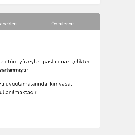
enekleri
Önerileriniz
eden tüm yüzeyleri paslanmaz çelikten
sarlanmıştır
suyu uygulamalarında, kimyasal
ullanılmaktadır
ımıza iletebilirsiniz.