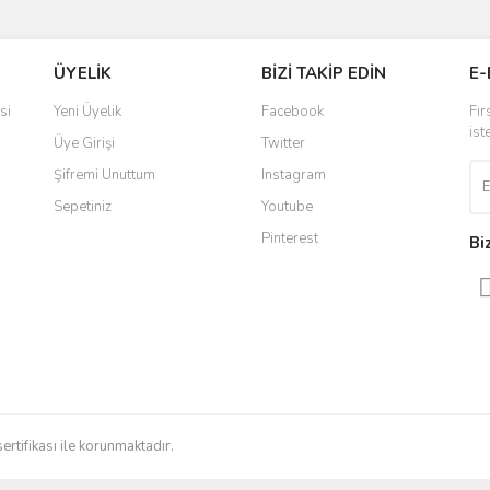
Bu ürüne ilk yorumu siz yapın!
Ürün hakkında henüz soru sorulmamış.
ÜYELİK
BİZİ TAKİP EDİN
E-
r.
Yorum Yaz
Soru Sor
si
Yeni Üyelik
Facebook
Fır
ist
Üye Girişi
Twitter
Şifremi Unuttum
Instagram
Sepetiniz
Youtube
Pinterest
Bi
Gönder
sertifikası ile korunmaktadır.