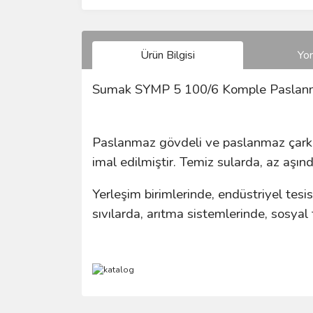
Ürün Bilgisi
Yo
Sumak SYMP 5 100/6 Komple Paslan
Paslanmaz gövdeli ve paslanmaz çarklı
imal edilmiştir. Temiz sularda, az aşınd
Yerleşim birimlerinde, endüstriyel tes
sıvılarda, arıtma sistemlerinde, sosyal
Bu ürünün fiyat bilgisi, resim, ürün açıklamalarında 