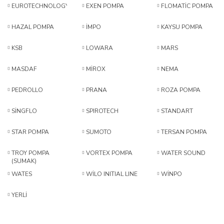
EUROTECHNOLOGY
EXEN POMPA
FLOMATİC POMPA
HAZAL POMPA
İMPO
KAYSU POMPA
KSB
LOWARA
MARS
MASDAF
MİROX
NEMA
PEDROLLO
PRANA
ROZA POMPA
SİNGFLO
SPIROTECH
STANDART
STAR POMPA
SUMOTO
TERSAN POMPA
TROY POMPA
VORTEX POMPA
WATER SOUND
(SUMAK)
WATES
WİLO INITIAL LINE
WİNPO
YERLİ