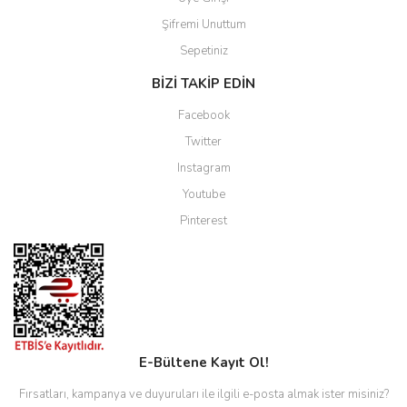
Şifremi Unuttum
Sepetiniz
BİZİ TAKİP EDİN
Facebook
Twitter
Instagram
Youtube
Pinterest
E-Bültene Kayıt Ol!
Fırsatları, kampanya ve duyuruları ile ilgili e-posta almak ister misiniz?