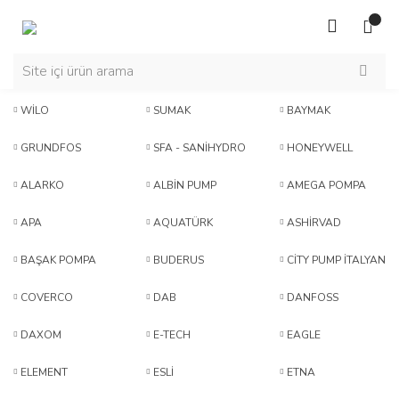
WİLO
SUMAK
BAYMAK
GRUNDFOS
SFA - SANİHYDRO
HONEYWELL
ALARKO
ALBİN PUMP
AMEGA POMPA
APA
AQUATÜRK
ASHİRVAD
BAŞAK POMPA
BUDERUS
CİTY PUMP İTALYAN
COVERCO
DAB
DANFOSS
DAXOM
E-TECH
EAGLE
ELEMENT
ESLİ
ETNA